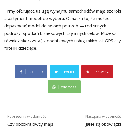
Firmy oferujące usługę wynajmu samochodów mają szeroki
asortyment modeli do wyboru. Oznacza to, że możesz
dopasować model do swoich potrzeb — rodzinnych
podróży, spotkań biznesowych czy innych celów. Możesz
również skorzystać z dodatkowych usług takich jak GPS czy
foteliki dziecięce.
Facebook
Twitter
Pinterest
WhatsApp
Nawigacja
Poprzednia wiadomość
Następna wiadomość
wpisu
Czy obcokrajowcy mają
Jakie są obowiązki