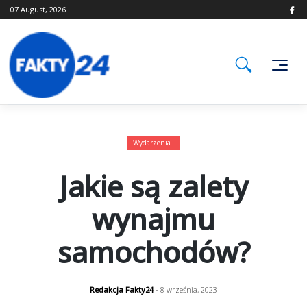
Skip
07 August, 2026
to
content
Wydarzenia
Jakie są zalety
wynajmu
samochodów?
Redakcja Fakty24
- 8 września, 2023