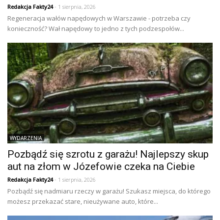
Redakcja Fakty24
- 1 sierpnia, 2026
Regeneracja wałów napędowych w Warszawie - potrzeba czy
konieczność? Wał napędowy to jedno z tych podzespołów...
WYDARZENIA
Pozbądź się szrotu z garażu! Najlepszy skup
aut na złom w Józefowie czeka na Ciebie
Redakcja Fakty24
- 1 sierpnia, 2026
Pozbądź się nadmiaru rzeczy w garażu! Szukasz miejsca, do którego
możesz przekazać stare, nieużywane auto, które...