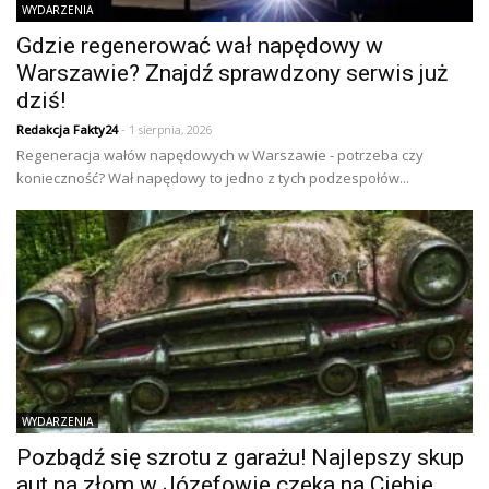
WYDARZENIA
Gdzie regenerować wał napędowy w
Warszawie? Znajdź sprawdzony serwis już
dziś!
Redakcja Fakty24
- 1 sierpnia, 2026
Regeneracja wałów napędowych w Warszawie - potrzeba czy
konieczność? Wał napędowy to jedno z tych podzespołów...
WYDARZENIA
Pozbądź się szrotu z garażu! Najlepszy skup
aut na złom w Józefowie czeka na Ciebie