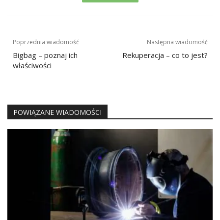
Nawigacja
Poprzednia wiadomość
Następna wiadomość
wpisu
Bigbag – poznaj ich
Rekuperacja – co to jest?
właściwości
POWIĄZANE WIADOMOŚCI