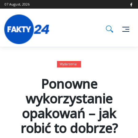
Skip
07 August, 2026
to
content
Wydarzenia
Ponowne
wykorzystanie
opakowań – jak
robić to dobrze?