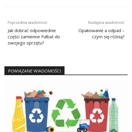
Nawigacja
Poprzednia wiadomość
Następna wiadomość
wpisu
Jak dobrać odpowiednie
Opakowanie a odpad –
części zamienne Fulbat do
czym się różnią?
swojego sprzętu?
POWIĄZANE WIADOMOŚCI