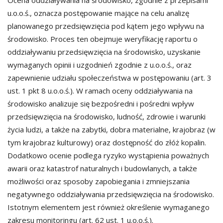
u.o.o.ś., oznacza postępowanie mające na celu analizę
planowanego przedsięwzięcia pod kątem jego wpływu na
środowisko. Proces ten obejmuje weryfikację raportu o
oddziaływaniu przedsięwzięcia na środowisko, uzyskanie
wymaganych opinii i uzgodnień zgodnie z u.o.o.ś., oraz
zapewnienie udziału społeczeństwa w postępowaniu (art. 3
ust. 1 pkt 8 u.o.o.ś.). W ramach oceny oddziaływania na
środowisko analizuje się bezpośredni i pośredni wpływ
przedsięwzięcia na środowisko, ludność, zdrowie i warunki
życia ludzi, a także na zabytki, dobra materialne, krajobraz (w
tym krajobraz kulturowy) oraz dostępność do złóż kopalin.
Dodatkowo ocenie podlega ryzyko wystąpienia poważnych
awarii oraz katastrof naturalnych i budowlanych, a także
możliwości oraz sposoby zapobiegania i zmniejszania
negatywnego oddziaływania przedsięwzięcia na środowisko.
Istotnym elementem jest również określenie wymaganego
zakresu monitoringu (art. 62 ust. 1 u.o.o.ś.).