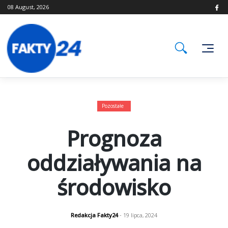
Skip
08 August, 2026
to
content
Pozostałe
Prognoza
oddziaływania na
środowisko
Redakcja Fakty24
- 19 lipca, 2024