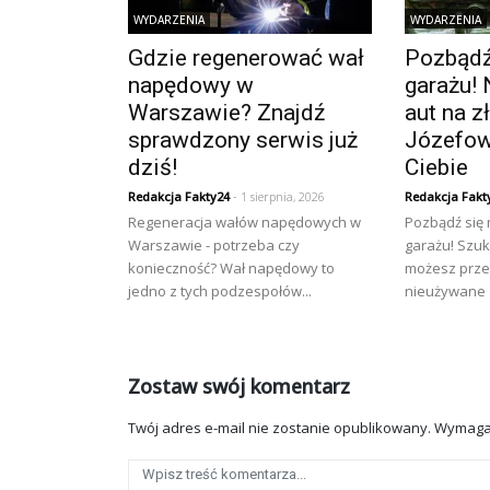
WYDARZENIA
WYDARZENIA
Gdzie regenerować wał
Pozbądź 
napędowy w
garażu! 
Warszawie? Znajdź
aut na 
sprawdzony serwis już
Józefow
dziś!
Ciebie
Redakcja Fakty24
- 1 sierpnia, 2026
Redakcja Fakt
Regeneracja wałów napędowych w
Pozbądź się
Warszawie - potrzeba czy
garażu! Szuk
konieczność? Wał napędowy to
możesz prze
jedno z tych podzespołów...
nieużywane a
Zostaw swój komentarz
Twój adres e-mail nie zostanie opublikowany.
Wymaga