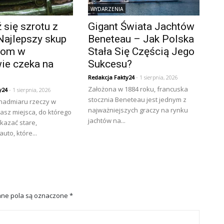
WYDARZENIA
się szrotu z
Gigant Świata Jachtów
Najlepszy skup
Beneteau – Jak Polska
złom w
Stała Się Częścią Jego
ie czeka na
Sukcesu?
Redakcja Fakty24
- 1 sierpnia, 2026
Założona w 1884 roku, francuska
y24
- 1 sierpnia, 2026
stocznia Beneteau jest jednym z
 nadmiaru rzeczy w
najważniejszych graczy na rynku
asz miejsca, do którego
jachtów na...
kazać stare,
uto, które...
ne pola są oznaczone
*