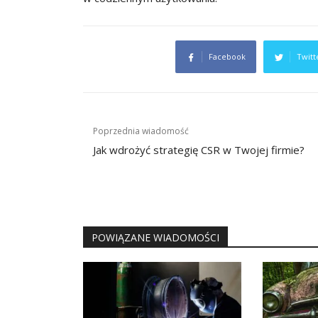
Facebook
Twitt
Nawigacja
Poprzednia wiadomość
wpisu
Jak wdrożyć strategię CSR w Twojej firmie?
POWIĄZANE WIADOMOŚCI