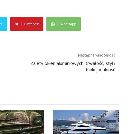
er
Pinterest
WhatsApp
Następna wiadomość
Zalety okien aluminiowych: trwałość, styl i
funkcjonalność