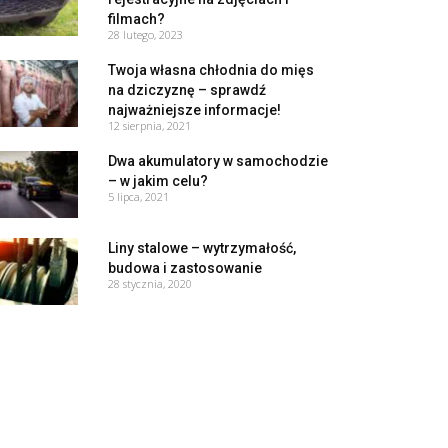
filmach?
28 lutego, 2023
Twoja własna chłodnia do mięs
na dziczyznę – sprawdź
najważniejsze informacje!
12 sierpnia, 2021
Dwa akumulatory w samochodzie
– w jakim celu?
5 lipca, 2021
Liny stalowe – wytrzymałość,
budowa i zastosowanie
28 stycznia, 2020