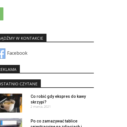
BĄDŹMY W KONTAKCIE
Facebook
REKLAMA
OSTATNIO CZYTANE
Co robić gdy ekspres do kawy
skrzypi?
2 marca, 2021
Po co zamazywać tablice
rejestracyjne na zdjęciach i