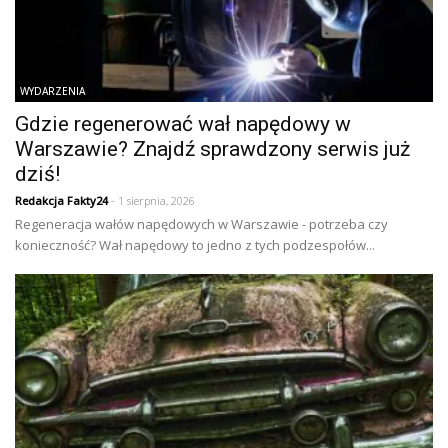
WYDARZENIA
Gdzie regenerować wał napędowy w
Warszawie? Znajdź sprawdzony serwis już
dziś!
Redakcja Fakty24
- 1 sierpnia, 2026
Regeneracja wałów napędowych w Warszawie - potrzeba czy
konieczność? Wał napędowy to jedno z tych podzespołów...