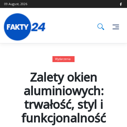
Skip
09 August, 2026
to
content
Wydarzenia
Zalety okien
aluminiowych:
trwałość, styl i
funkcjonalność