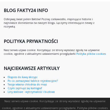
BLOG FAKTY24 INFO
Odkrywaj świat pełen faktów! Poznaj ciekawostki, inspirujące historie i
najnowsze doniesienia na naszym blogu. Łączymy interesujące newsy z
rozrywką.
POLITYKA PRYWATNOŚCI
Nasz serwis używa cookie. Korzystając ze strony wyrażasz zgodę na używanie
cookie, zgodnie z aktualnymi ustawieniami przeglądarki
Polityka plików cookies
NAJCIEKAWSZE ARTYKUŁY
Ekspres do kawy skrzypi
Po co zamazywać tablice rejestracyjne?
Twoja własna chłodnia do mięs
Czym zajmuje się kartograf
Liny stalowe - wytrzymałość i budowa
Nasz serwis używa cookie. Korzystając ze strony wyrażasz zgodę na używanie
cookie, zgodnie z aktualnymi ustawieniami przeglądarki.
Polityka plików cookies
.