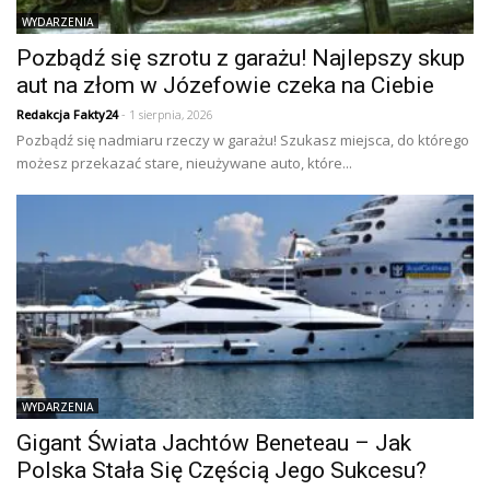
WYDARZENIA
Pozbądź się szrotu z garażu! Najlepszy skup
aut na złom w Józefowie czeka na Ciebie
Redakcja Fakty24
- 1 sierpnia, 2026
Pozbądź się nadmiaru rzeczy w garażu! Szukasz miejsca, do którego
możesz przekazać stare, nieużywane auto, które...
WYDARZENIA
Gigant Świata Jachtów Beneteau – Jak
Polska Stała Się Częścią Jego Sukcesu?