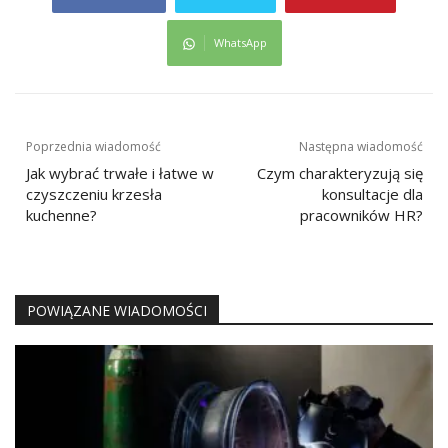
WhatsApp
Nawigacja
Poprzednia wiadomość
Następna wiadomość
wpisu
Jak wybrać trwałe i łatwe w
Czym charakteryzują się
czyszczeniu krzesła
konsultacje dla
kuchenne?
pracowników HR?
POWIĄZANE WIADOMOŚCI