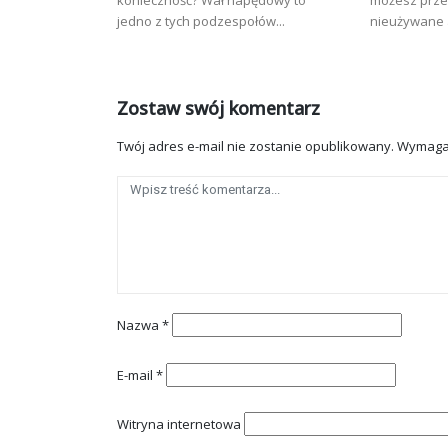
konieczność? Wał napędowy to
możesz prze
jedno z tych podzespołów...
nieużywane a
Zostaw swój komentarz
Twój adres e-mail nie zostanie opublikowany.
Wymaga
Nazwa
*
E-mail
*
Witryna internetowa