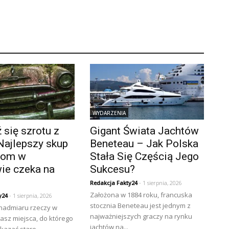
WYDARZENIA
się szrotu z
Gigant Świata Jachtów
Najlepszy skup
Beneteau – Jak Polska
złom w
Stała Się Częścią Jego
ie czeka na
Sukcesu?
Redakcja Fakty24
- 1 sierpnia, 2026
Założona w 1884 roku, francuska
y24
- 1 sierpnia, 2026
stocznia Beneteau jest jednym z
 nadmiaru rzeczy w
najważniejszych graczy na rynku
asz miejsca, do którego
jachtów na...