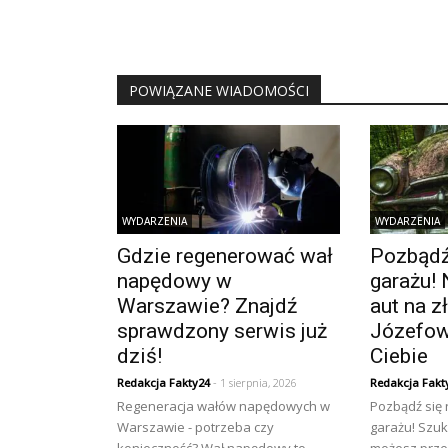
POWIĄZANE WIADOMOŚCI
WYDARZENIA
WYDARZENIA
Gdzie regenerować wał
Pozbądź 
napędowy w
garażu! 
Warszawie? Znajdź
aut na 
sprawdzony serwis już
Józefow
dziś!
Ciebie
Redakcja Fakty24
- 1 sierpnia, 2026
Redakcja Fakt
Regeneracja wałów napędowych w
Pozbądź się
Warszawie - potrzeba czy
garażu! Szuk