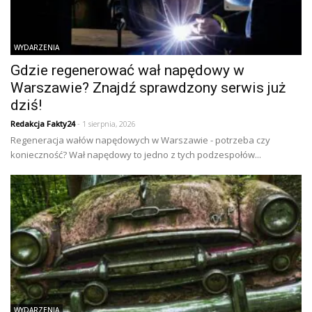
WYDARZENIA
Gdzie regenerować wał napędowy w
Warszawie? Znajdź sprawdzony serwis już
dziś!
Redakcja Fakty24
- 1 sierpnia, 2026
Regeneracja wałów napędowych w Warszawie - potrzeba czy
konieczność? Wał napędowy to jedno z tych podzespołów...
WYDARZENIA