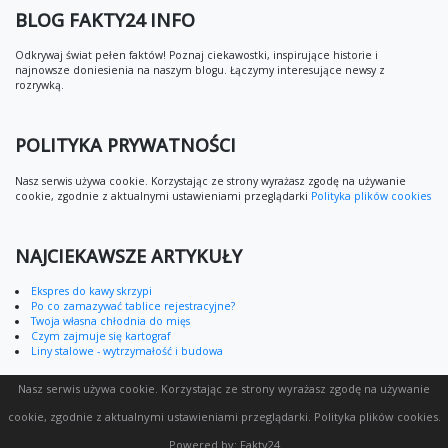
BLOG FAKTY24 INFO
Odkrywaj świat pełen faktów! Poznaj ciekawostki, inspirujące historie i
najnowsze doniesienia na naszym blogu. Łączymy interesujące newsy z
rozrywką.
POLITYKA PRYWATNOŚCI
Nasz serwis używa cookie. Korzystając ze strony wyrażasz zgodę na używanie
cookie, zgodnie z aktualnymi ustawieniami przeglądarki
Polityka plików cookies
NAJCIEKAWSZE ARTYKUŁY
Ekspres do kawy skrzypi
Po co zamazywać tablice rejestracyjne?
Twoja własna chłodnia do mięs
Czym zajmuje się kartograf
Liny stalowe - wytrzymałość i budowa
Nasz serwis używa cookie. Korzystając ze strony wyrażasz zgodę na używanie
cookie, zgodnie z aktualnymi ustawieniami przeglądarki.
Polityka plików cookies
.
Powered by:
Fakty24