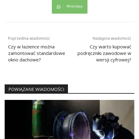
WhatsApp
Nawigacja
Poprzednia wiadomość
Następna wiadomość
wpisu
Czy w łazience można
Czy warto kupować
zamontować standardowe
podręczniki zawodowe w
okno dachowe?
wersji cyfrowej?
POWIĄZANE WIADOMOŚCI