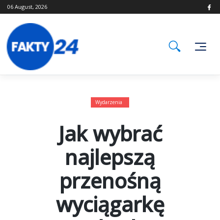
Skip
06 August, 2026
to
content
Wydarzenia
Jak wybrać
najlepszą
przenośną
wyciągarkę