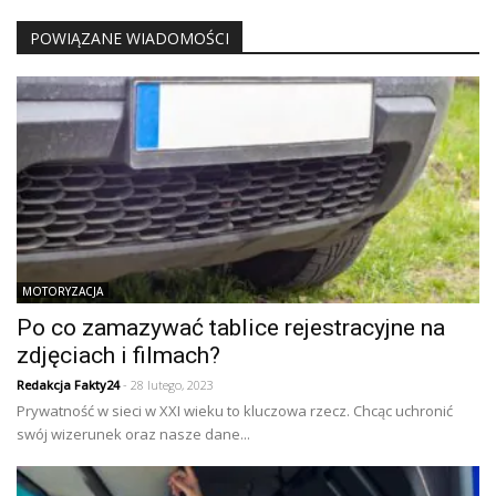
POWIĄZANE WIADOMOŚCI
MOTORYZACJA
Po co zamazywać tablice rejestracyjne na
zdjęciach i filmach?
Redakcja Fakty24
- 28 lutego, 2023
Prywatność w sieci w XXI wieku to kluczowa rzecz. Chcąc uchronić
swój wizerunek oraz nasze dane...