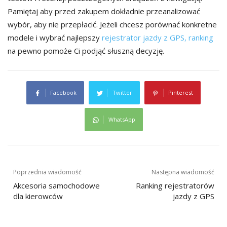
Pamiętaj aby przed zakupem dokładnie przeanalizować
wybór, aby nie przepłacić. Jeżeli chcesz porównać konkretne
modele i wybrać najlepszy
rejestrator jazdy z GPS, ranking
na pewno pomoże Ci podjąć słuszną decyzję.
Facebook
Twitter
Pinterest
WhatsApp
Nawigacja
Poprzednia wiadomość
Następna wiadomość
wpisu
Akcesoria samochodowe
Ranking rejestratorów
dla kierowców
jazdy z GPS