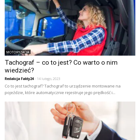
MOTORYZACJA
Tachograf – co to jest? Co warto o nim
wiedzieć?
Redakcja Fakty24
- 14 lutego, 2023
Co to jest tachograf? Tachograf to urządzenie montowane na
pojeździe, które automatycznie rejestruje jego prędkość i...