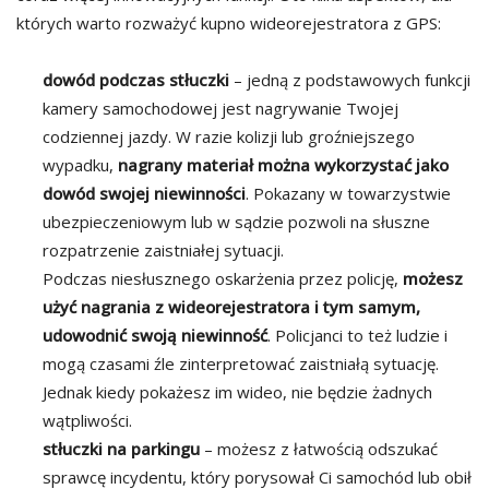
których warto rozważyć kupno wideorejestratora z GPS:
dowód podczas stłuczki
– jedną z podstawowych funkcji
kamery samochodowej jest nagrywanie Twojej
codziennej jazdy. W razie kolizji lub groźniejszego
wypadku,
nagrany materiał można wykorzystać jako
dowód swojej niewinności
. Pokazany w towarzystwie
ubezpieczeniowym lub w sądzie pozwoli na słuszne
rozpatrzenie zaistniałej sytuacji.
Podczas niesłusznego oskarżenia przez policję,
możesz
użyć nagrania z wideorejestratora i tym samym,
udowodnić swoją niewinność
. Policjanci to też ludzie i
mogą czasami źle zinterpretować zaistniałą sytuację.
Jednak kiedy pokażesz im wideo, nie będzie żadnych
wątpliwości.
stłuczki na parkingu
– możesz z łatwością odszukać
sprawcę incydentu, który porysował Ci samochód lub obił