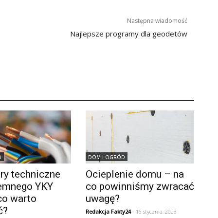
Następna wiadomość
Najlepsze programy dla geodetów
D
DOM I OGRÓD
ry techniczne
Ocieplenie domu – na
iemnego YKY
co powinniśmy zwracać
co warto
uwagę?
ć?
Redakcja Fakty24
- 16 stycznia, 2023