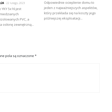
Odpowiednie ocieplenie domu to
y24
- 22 lutego, 2023
jeden z najważniejszych aspektów,
 YKY 5x16 jest
który przekłada się na koszty jego
miedzianych
późniejszej eksploatacji...
izolowanych PVC, a
a osłonę zewnętrzną...
ne pola są oznaczone
*