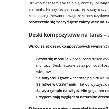
Drewno z czasem starzeje się, niszczy, co wiąże 
elementu. Należy też pamiętać, że ważnym czynn
Mniej zaangażowania i uwagi ze strony użytko
ostatecznie się zdecydujesz zależy więc od 
Deski kompozytowe na taras – 
Wśród zalet desek kompozytowych wymienić n
Łatwo się montują
– producenci desek ko
montażu. Deski łączone są za pomocą klipsó
wkrętów.
Są antypoślizgowe
– chodząc po nich nie ma
Są łatwe w utrzymaniu
– łatwo wyczyścić 
Są wytrzymałe na wilgoć.
Nie gniją, nie r
Przypominają wyglądem naturalne drewn
Dlaczego warto urządzić taras?