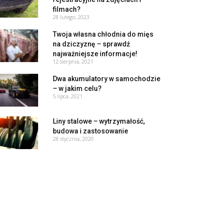
filmach?
28 lutego, 2023
Twoja własna chłodnia do mięs
na dziczyznę – sprawdź
najważniejsze informacje!
12 sierpnia, 2021
Dwa akumulatory w samochodzie
– w jakim celu?
5 lipca, 2021
Liny stalowe – wytrzymałość,
budowa i zastosowanie
28 stycznia, 2020