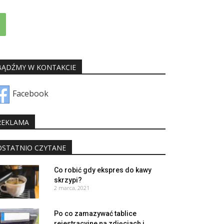
BĄDŹMY W KONTAKCIE
Facebook
REKLAMA
OSTATNIO CZYTANE
Co robić gdy ekspres do kawy
skrzypi?
2 marca, 2021
Po co zamazywać tablice
rejestracyjne na zdjęciach i