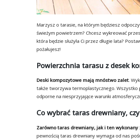
Marzysz o tarasie, na którym będziesz odpoczyw
świeżym powietrzem? Chcesz wykreować przest
która będzie służyła Ci przez długie lata? Post
pożałujesz!
Powierzchnia tarasu z desek k
Deski kompozytowe mają mnóstwo zalet
. Wy
także tworzywa termoplastycznego. Wszystko po 
odporne na niesprzyjające warunki atmosferycz
Co wybrać taras drewniany, cz
Zarówno taras drewniany, jak i ten wykonany
pewnością taras drewniany wymaga od nas poświe