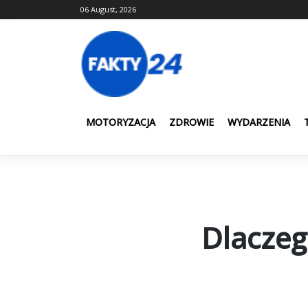
Skip
06 August, 2026
to
content
MOTORYZACJA
ZDROWIE
WYDARZENIA
Dlaczeg