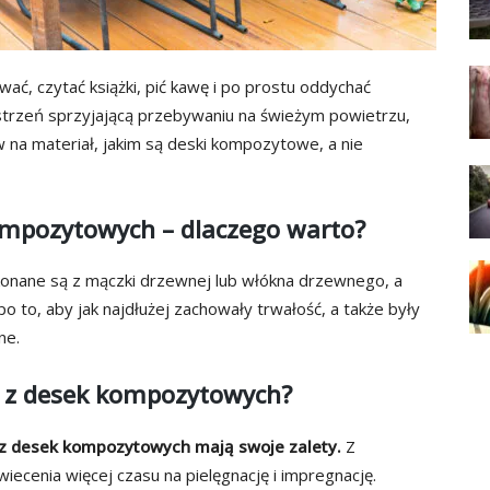
ać, czytać książki, pić kawę i po prostu oddychać
rzeń sprzyjającą przebywaniu na świeżym powietrzu,
aw na materiał, jakim są deski kompozytowe, a nie
ompozytowych – dlaczego warto?
konane są z mączki drzewnej lub włókna drzewnego, a
to, aby jak najdłużej zachowały trwałość, a także były
ne.
y z desek kompozytowych?
 z desek kompozytowych mają swoje zalety.
Z
cenia więcej czasu na pielęgnację i impregnację.