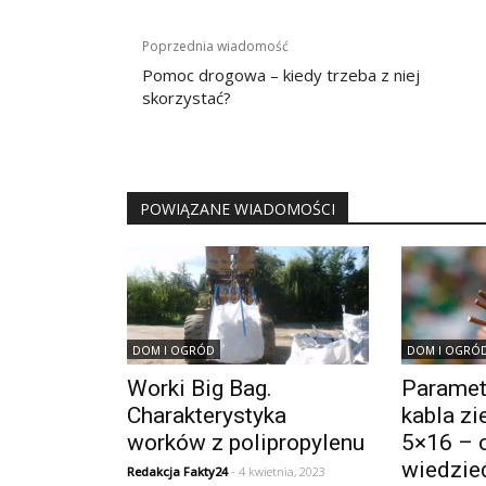
Nawigacja
Poprzednia wiadomość
wpisu
Pomoc drogowa – kiedy trzeba z niej
skorzystać?
POWIĄZANE WIADOMOŚCI
DOM I OGRÓD
DOM I OGRÓ
Worki Big Bag.
Paramet
Charakterystyka
kabla z
worków z polipropylenu
5×16 – 
wiedzie
Redakcja Fakty24
- 4 kwietnia, 2023