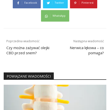
Facebook
Twitter
Pinterest
WhatsApp
Nawigacja
Poprzednia wiadomość
Następna wiadomość
wpisu
Czy można zażywać olejki
Nerwica lękowa – co
CBD przed snem?
pomaga?
POWIĄZANE WIADOMOŚCI