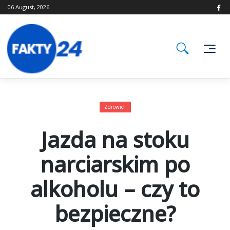
Skip
06 August, 2026
to
content
Zdrowie
Jazda na stoku
narciarskim po
alkoholu – czy to
bezpieczne?