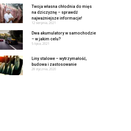
Twoja własna chłodnia do mięs
na dziczyznę – sprawdź
najważniejsze informacje!
12 sierpnia, 2021
Dwa akumulatory w samochodzie
– w jakim celu?
5 lipca, 2021
Liny stalowe – wytrzymałość,
budowa i zastosowanie
28 stycznia, 2020