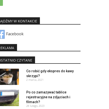
BĄDŹMY W KONTAKCIE
Facebook
REKLAMA
OSTATNIO CZYTANE
Co robić gdy ekspres do kawy
skrzypi?
2 marca, 2021
Po co zamazywać tablice
rejestracyjne na zdjęciach i
filmach?
28 lutego, 2023