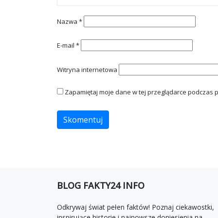
Nazwa
*
E-mail
*
Witryna internetowa
Zapamiętaj moje dane w tej przeglądarce podczas p
BLOG FAKTY24 INFO
Odkrywaj świat pełen faktów! Poznaj ciekawostki,
inspirujące historie i najnowsze doniesienia na