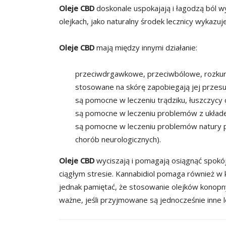
Oleje CBD
doskonale uspokajają i łagodzą ból w
olejkach, jako naturalny środek lecznicy wykazu
Oleje CBD
mają między innymi działanie:
przeciwdrgawkowe,
przeciwbólowe,
rozku
stosowane na skórę zapobiegają jej przesu
są pomocne w leczeniu trądziku, łuszczycy 
są pomocne w leczeniu problemów z ukł
są pomocne w leczeniu problemów natury p
chorób neurologicznych).
Oleje CBD
wyciszają i pomagają osiągnąć spokój
ciągłym stresie. Kannabidiol pomaga również w 
jednak pamiętać, że stosowanie olejków konopny
ważne, jeśli przyjmowane są jednocześnie inne le