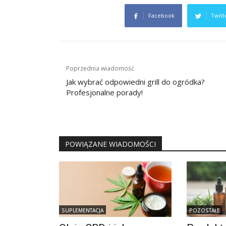
Facebook
Twitt
Nawigacja
Poprzednia wiadomość
wpisu
Jak wybrać odpowiedni grill do ogródka?
Profesjonalne porady!
POWIĄZANE WIADOMOŚCI
SUPLEMENTACJA
POZOSTAŁE