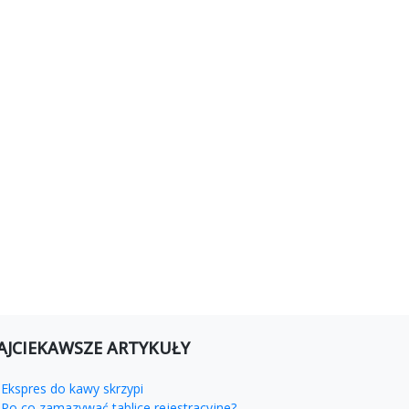
AJCIEKAWSZE ARTYKUŁY
Ekspres do kawy skrzypi
Po co zamazywać tablice rejestracyjne?