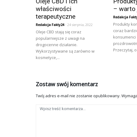
Oleje CBD i ich
Produkt
właściwości
– warto 
terapeutyczne
Redakcja Fakt
Produkty kon
Redakcja Fakty24
- 24 sierpnia, 2022
coraz bardzi
Oleje CBD stają się coraz
konsumenci 
popularniejsze z uwagi na
prozdrowotn
drogocenne działanie.
Przeczytaj, o.
Wykorzystywane są zarówno w
kosmetyce,...
Zostaw swój komentarz
Twój adres e-mail nie zostanie opublikowany.
Wymaga