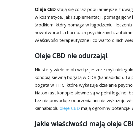
Oleje CBD
stają się coraz popularniejsze z uwa
w kosmetyce, jak i suplementacji, pomagając w l
środkiem, który pomaga w łagodzeniu i leczeniu
nowotworach, chorobach psychicznych, autoimmu
właściwości terapeutyczne i co warto o nich wie
Oleje CBD nie odurzają!
Niestety wiele osób wciąż jeszcze myli nielega
konopią siewną bogatą w CDB (kannabidiol). Ta 
bogata w THC, które wykazuje działanie psychoa
Natomiast konopie siewne są w pełni legalne, b
też nie powoduje odurzenia ani nie wykazuje wł
kannabidolu
oleje CBD
mają ogromny potencjał w 
Jakie właściwości mają oleje CB