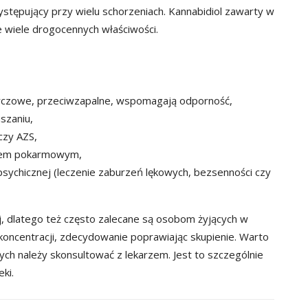
ystępujący przy wielu schorzeniach. Kannabidiol zawarty w
je wiele drogocennych właściwości.
rczowe,
przeciwzapalne,
wspomagają odporność,
szaniu,
czy AZS,
adem pokarmowym,
sychicznej (leczenie zaburzeń lękowych, bezsenności czy
, dlatego też często zalecane są osobom żyjących w
koncentracji, zdecydowanie poprawiając skupienie. Warto
ch należy skonsultować z lekarzem. Jest to szczególnie
ki.