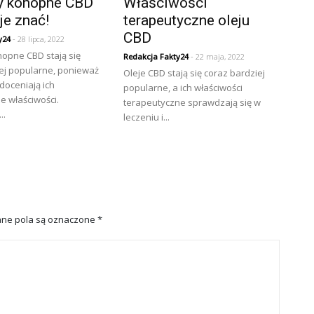
y konopne CBD
Właściwości
je znać!
terapeutyczne oleju
CBD
y24
- 28 lipca, 2022
opne CBD stają się
Redakcja Fakty24
- 22 maja, 2022
ej popularne, ponieważ
Oleje CBD stają się coraz bardziej
doceniają ich
popularne, a ich właściwości
e właściwości.
terapeutyczne sprawdzają się w
..
leczeniu i...
ne pola są oznaczone
*