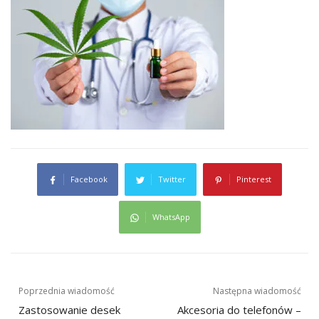
Facebook
Twitter
Pinterest
WhatsApp
Nawigacja
Poprzednia wiadomość
Następna wiadomość
wpisu
Zastosowanie desek
Akcesoria do telefonów –