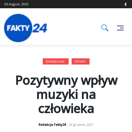
Skip
06 August, 2026
to
content
Samopoczucie
Zdrowie
Pozytywny wpływ
muzyki na
człowieka
Redakcja Fakty24
- 22 grudnia, 2021