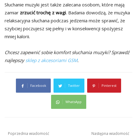
Słuchanie muzyki jest także zalecana osobom, które mają
zamiar
zrzucić trochę z wagi
. Badania dowodzą, że muzyka
relaksacyjna słuchana podczas jedzenia może sprawić, że
szybciej poczujesz się pełny i w konsekwencji spożyjesz
mniej kalorii.
Chcesz zapewnić sobie komfort słuchania muzyki? Sprawdź
najlepszy
sklep z akcesoriami GSM
.
Facebook
Twitter
Pinterest
WhatsApp
Nawigacja
Poprzednia wiadomość
Następna wiadomość