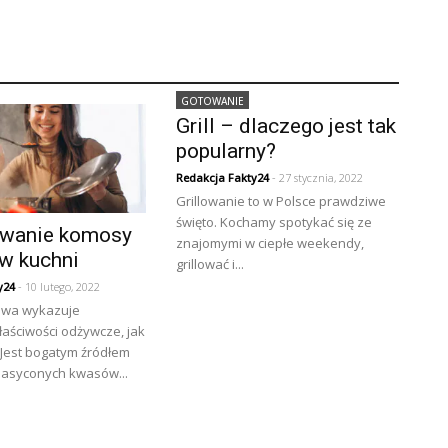
GOTOWANIE
Grill – dlaczego jest tak
popularny?
Redakcja Fakty24
- 27 stycznia, 2022
Grillowanie to w Polsce prawdziwe
święto. Kochamy spotykać się ze
wanie komosy
znajomymi w ciepłe weekendy,
 w kuchni
grillować i...
y24
- 10 lutego, 2022
owa wykazuje
aściwości odżywcze, jak
 Jest bogatym źródłem
nasyconych kwasów...