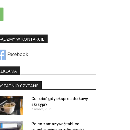
BĄDŹMY W KONTAKCIE
Facebook
REKLAMA
OSTATNIO CZYTANE
Co robić gdy ekspres do kawy
skrzypi?
2 marca, 2021
Po co zamazywać tablice
rejestracyjne na zdjęciach i