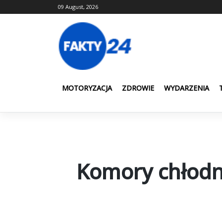
Skip
09 August, 2026
to
content
MOTORYZACJA
ZDROWIE
WYDARZENIA
Komory chłodni