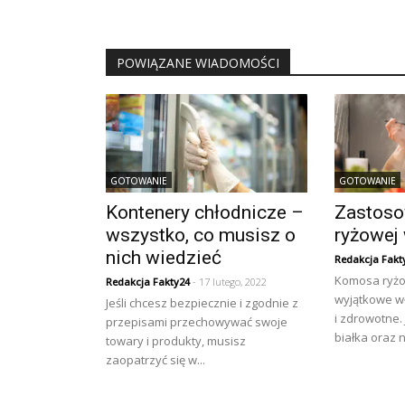
POWIĄZANE WIADOMOŚCI
GOTOWANIE
GOTOWANIE
Kontenery chłodnicze –
Zastoso
wszystko, co musisz o
ryżowej
nich wiedzieć
Redakcja Fakt
Komosa ryż
Redakcja Fakty24
- 17 lutego, 2022
wyjątkowe wł
Jeśli chcesz bezpiecznie i zgodnie z
i zdrowotne.
przepisami przechowywać swoje
białka oraz 
towary i produkty, musisz
zaopatrzyć się w...