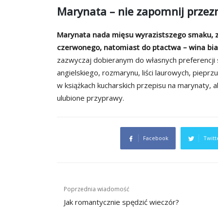
Marynata – nie zapomnij przez
Marynata nada mięsu wyrazistszego smaku, zwy
czerwonego, natomiast do ptactwa – wina bia
zazwyczaj dobieranym do własnych preferencji s
angielskiego, rozmarynu, liści laurowych, pieprz
w książkach kucharskich przepisu na marynaty, 
ulubione przyprawy.
Facebook
Twitt
Nawigacja
Poprzednia wiadomość
wpisu
Jak romantycznie spędzić wieczór?