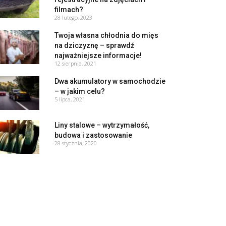
filmach?
28 lutego, 2023
Twoja własna chłodnia do mięs
na dziczyznę – sprawdź
najważniejsze informacje!
12 sierpnia, 2021
Dwa akumulatory w samochodzie
– w jakim celu?
5 lipca, 2021
Liny stalowe – wytrzymałość,
budowa i zastosowanie
28 stycznia, 2020